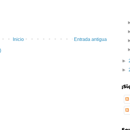
Inicio
Entrada antigua
)
►
►
¡S
Soy