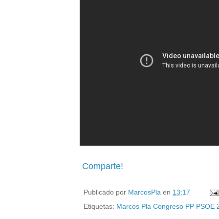
Comparte!
Publicado por
MarcosPla
en
13:17
Etiquetas:
Marcos Pla Congreso PP PSOE 2