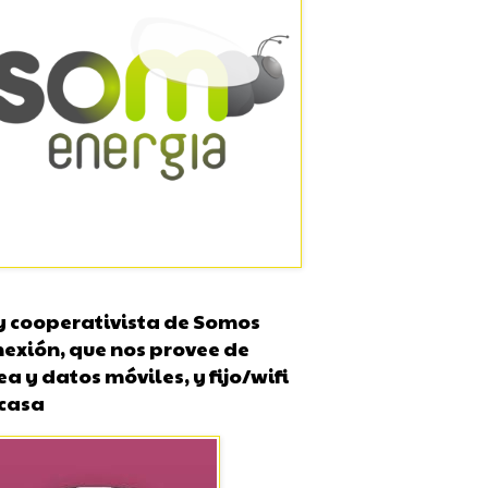
y cooperativista de Somos
exión, que nos provee de
ea y datos móviles, y fijo/wifi
 casa