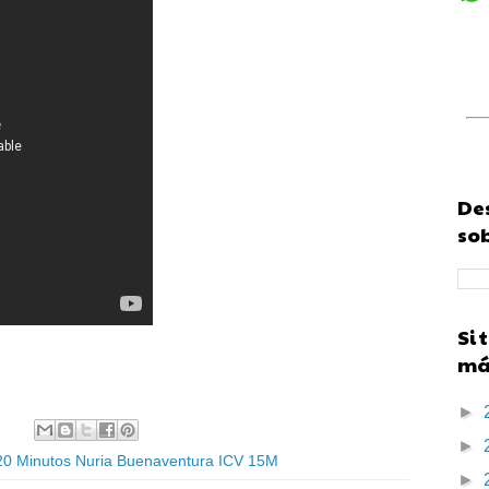
Des
sob
Si 
más
►
►
0 Minutos Nuria Buenaventura ICV 15M
►