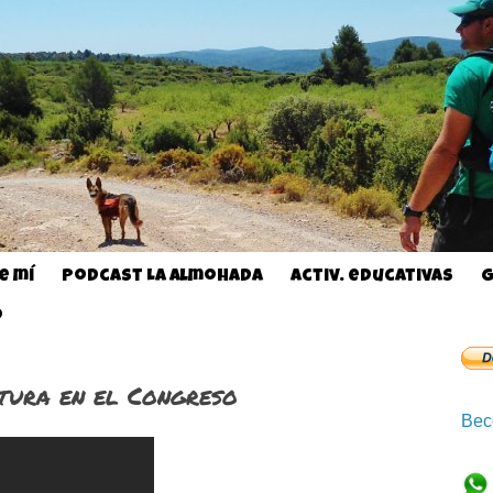
e mí
Podcast La almohada
Activ. educativas
G
o
tura en el Congreso
Bec