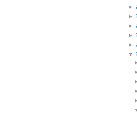
►
►
►
►
►
▼