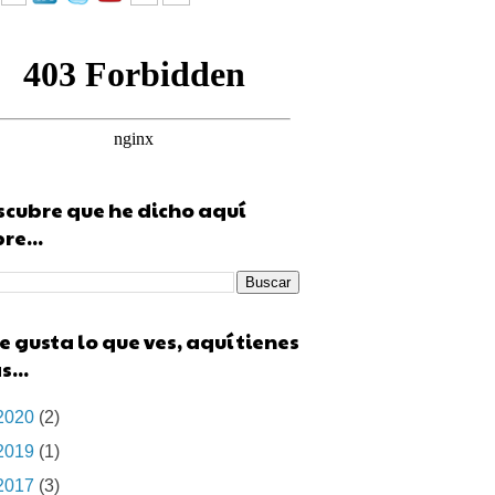
cubre que he dicho aquí
re...
te gusta lo que ves, aquí tienes
...
2020
(2)
2019
(1)
2017
(3)