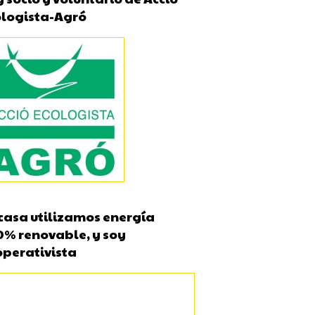
ologista-Agró
casa utilizamos energía
0% renovable, y soy
operativista