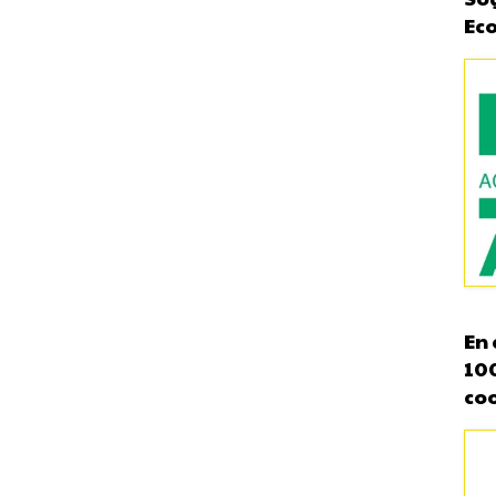
Ec
En 
10
co