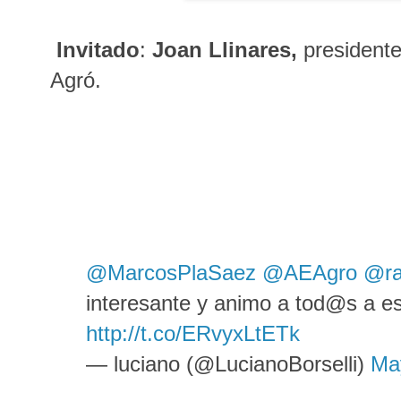
Invitado
:
Joan Llinares,
presidente
Agró.
@MarcosPlaSaez
@AEAgro
@ra
interesante y animo a tod@s a e
http://t.co/ERvyxLtETk
— luciano (@LucianoBorselli)
Ma