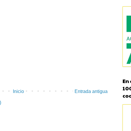
En 
10
Inicio
Entrada antigua
co
)