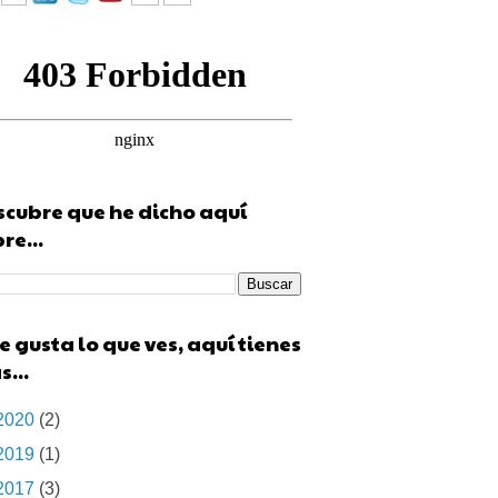
cubre que he dicho aquí
re...
te gusta lo que ves, aquí tienes
...
2020
(2)
2019
(1)
2017
(3)