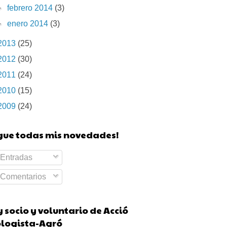
►
febrero 2014
(3)
►
enero 2014
(3)
2013
(25)
2012
(30)
2011
(24)
2010
(15)
2009
(24)
igue todas mis novedades!
Entradas
Comentarios
 socio y voluntario de Acció
ologista-Agró