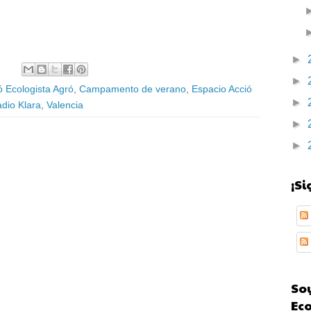
►
►
 Ecologista Agró
,
Campamento de verano
,
Espacio Acció
►
dio Klara
,
Valencia
►
►
¡S
Soy
Ec