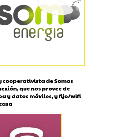
y cooperativista de Somos
exión, que nos provee de
ea y datos móviles, y fijo/wifi
 casa