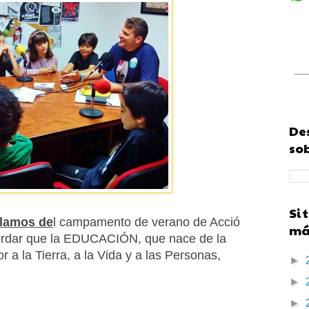
Des
sob
Si 
lamos de
l campamento de verano de Acció
más
rdar que la EDUCACIÓN, que nace de la
or a la Tierra, a la Vida y a las Personas,
►
►
►