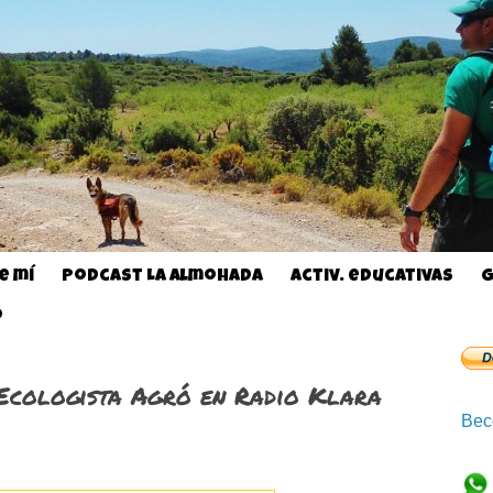
e mí
Podcast La almohada
Activ. educativas
G
o
Ecologista Agró en Radio Klara
Bec