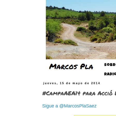
Sobr
Radi
jueves, 15 de mayo de 2014
#CampaAEA14 para Acció 
Sigue a @MarcosPlaSaez