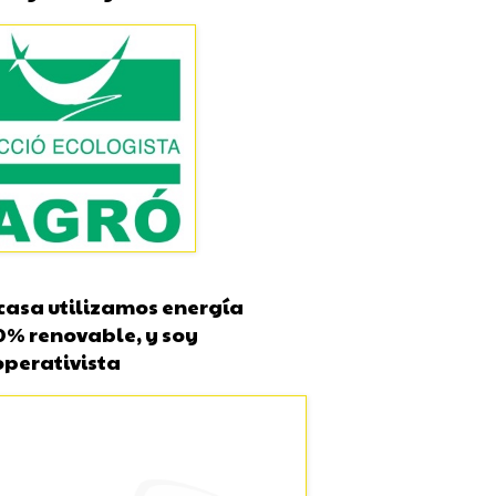
casa utilizamos energía
0% renovable, y soy
operativista