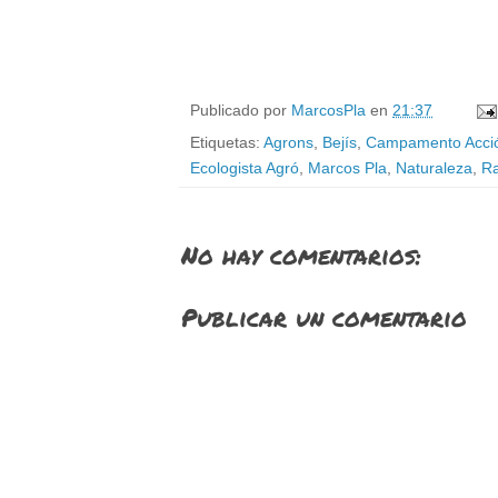
Publicado por
MarcosPla
en
21:37
Etiquetas:
Agrons
,
Bejís
,
Campamento Acció
Ecologista Agró
,
Marcos Pla
,
Naturaleza
,
Ra
No hay comentarios:
Publicar un comentario